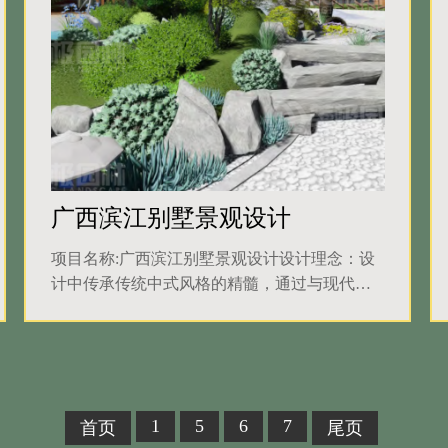
广西滨江别墅景观设计
项目名称:广西滨江别墅景观设计设计理念：设
计中传承传统中式风格的精髓，通过与现代潮
流的对话碰撞而产生的创新设计。即强调休
闲、整洁，又完美的融合建筑风格。完美阐述
了现代人向往的花园生活。
1
5
6
7
首页
尾页